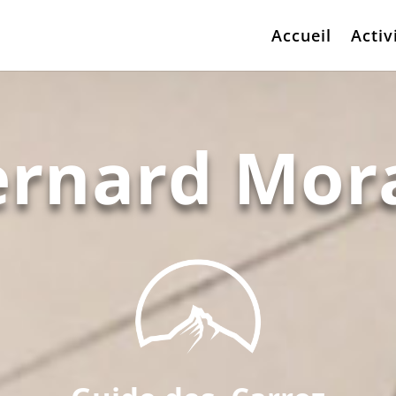
Accueil
Activ
rnard Mor