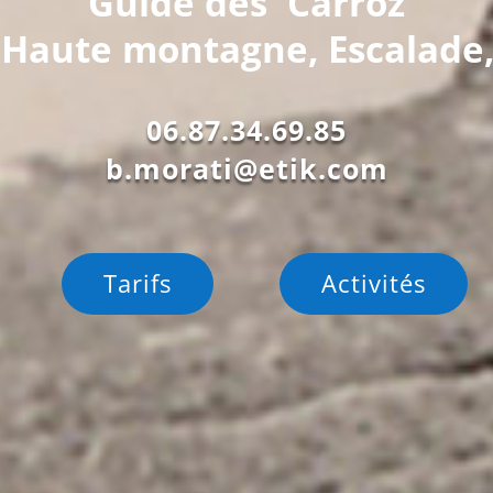
Guide des Carroz
Haute montagne, Escalade,
06.87.34.69.85
b.morati@etik.com
Tarifs
Activités